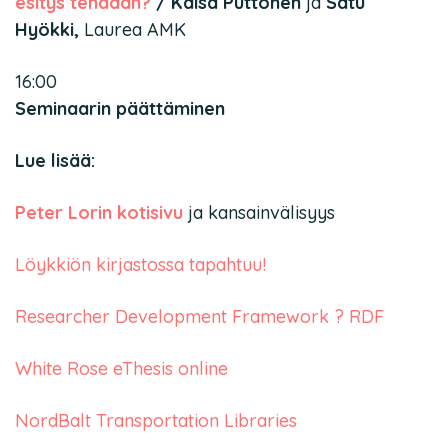
esitys tehdään?
/ Kaisa Puttonen
ja
Satu
Hyökki,
Laurea AMK
16:00
Seminaarin päättäminen
Lue lisää:
Peter Lorin kotisivu
ja kansainvälisyys
Löykkiön kirjastossa tapahtuu!
Researcher Development Framework ? RDF
White Rose eThesis online
NordBalt Transportation Libraries