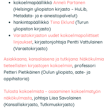
kokoelmapäällikkö
Anneli Partanen
(Helsingin yliopiston kirjasto – HuLib,
Metadata- ja e-aineistopalvelut)
hankintapäällikkö
Tiina Eklund
(Turun
yliopiston kirjasto)
Varastokirjaston uudet kokoelmapoliittiset
linjaukset
, kirjastonjohtaja Pentti Vattulainen
(Varastokirjasto)
Asiakkaana, kansalaisena ja tutkijana: Näkökulmia
tieteellisten kirjastojen kokoelmiin
, professori
Petteri Pietikäinen (Oulun yliopisto, aate- ja
oppihistoria)
Tulosta kokoelmista – osaaminen kokoelmatyön
näkökulmasta
, johtaja Liisa Savolainen
(Kansalliskirjasto, Tutkimuskirjasto)