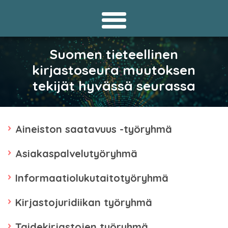
Suomen tieteellinen
kirjastoseura muutoksen
tekijät hyvässä seurassa
Aineiston saatavuus -työryhmä
Asiakaspalvelutyöryhmä
Informaatiolukutaitotyöryhmä
Kirjastojuridiikan työryhmä
Taidekirjastojen työryhmä