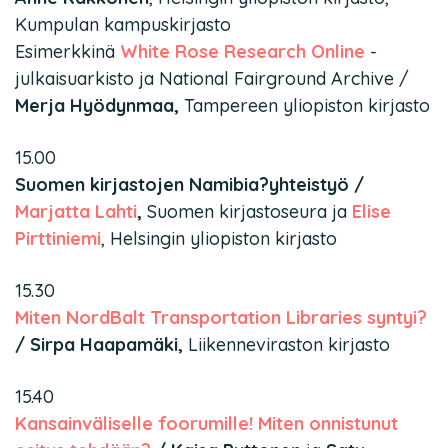
Kumpulan kampuskirjasto
Esimerkkinä
White Rose Research Online
-
julkaisuarkisto ja National Fairground Archive /
Merja Hyödynmaa,
Tampereen yliopiston kirjasto
15.00
Suomen kirjastojen Namibia?yhteistyö /
Marjatta Lahti
,
Suomen kirjastoseura ja
Elise
Pirttiniemi
, Helsingin yliopiston kirjasto
15.30
Miten NordBalt Transportation Libraries syntyi?
/ Sirpa Haapamäki,
Liikenneviraston kirjasto
15.40
Kansainväliselle foorumille! Miten onnistunut