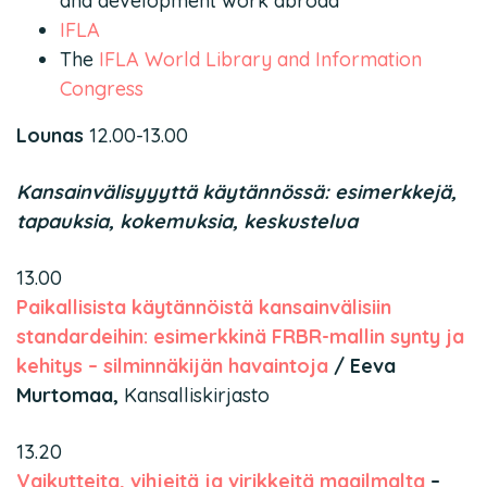
and development work abroad
IFLA
The
IFLA World Library and Information
Congress
Lounas
12.00-13.00
Kansainvälisyyyttä käytännössä: esimerkkejä,
tapauksia, kokemuksia, keskustelua
13.00
Paikallisista käytännöistä kansainvälisiin
standardeihin: esimerkkinä FRBR-mallin synty ja
kehitys – silminnäkijän havaintoja
/ Eeva
Murtomaa,
Kansalliskirjasto
13.20
Vaikutteita, vihjeitä ja virikkeitä maailmalta
–