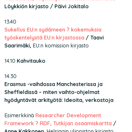
Löykkiön kirjasto / Päivi Jokitalo
13.40
Sukellus EU:n sydämeen ? kokemuksia
työskentelystä EU:n kirjastossa
/ Taavi
Saarimäki,
EU:n komission kirjasto
14.10
Kahvitauko
14.30
Erasmus -vaihdossa Manchesterissa ja
Sheffieldissä – miten vaihto-ohjelmat
hyödyntävät arkityötä: Ideoita, verkostoja
Esimerkkinä
Researcher Development
Framework ? RDF, Tutkijan osaamiskartta
/
Anne Kakkonen
, Helsingin yliopiston kirjasto,