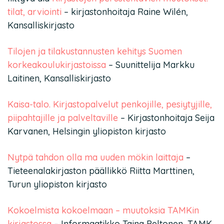
tilat, arviointi
– kirjastonhoitaja Raine Wilén,
Kansalliskirjasto
Tilojen ja tilakustannusten kehitys Suomen
korkeakoulukirjastoissa
– Suunittelija Markku
Laitinen, Kansalliskirjasto
Kaisa-talo. Kirjastopalvelut penkojille, pesiytyjille,
piipahtajille ja palveltaville
– Kirjastonhoitaja Seija
Karvanen, Helsingin yliopiston kirjasto
Nytpä tahdon olla ma uuden mökin laittaja
–
Tieteenalakirjaston päällikkö Riitta Marttinen,
Turun yliopiston kirjasto
Kokoelmista kokoelmaan – muutoksia TAMKin
kirjastossa
– Informaatikko Taina Peltonen, TAMK