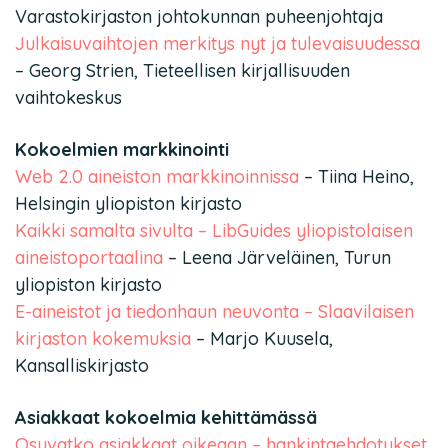
Varastokirjaston johtokunnan puheenjohtaja
Julkaisuvaihtojen merkitys nyt ja tulevaisuudessa
– Georg Strien, Tieteellisen kirjallisuuden
vaihtokeskus
Kokoelmien markkinointi
Web 2.0 aineiston markkinoinnissa
– Tiina Heino,
Helsingin yliopiston kirjasto
Kaikki samalta sivulta – LibGuides yliopistolaisen
aineistoportaalina
– Leena Järveläinen, Turun
yliopiston kirjasto
E-aineistot ja tiedonhaun neuvonta – Slaavilaisen
kirjaston kokemuksia
– Marjo Kuusela,
Kansalliskirjasto
Asiakkaat kokoelmia kehittämässä
Osuvatko asiakkaat oikeaan – hankintaehdotukset