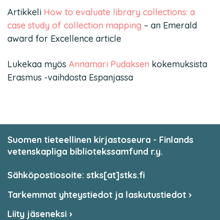
Artikkeli
How to evaluate library collections: a
case study of collection mapping
– an Emerald
award for Excellence article
Lukekaa myös
Annamari Pudaksen
kokemuksista
Erasmus -vaihdosta Espanjassa
Suomen tieteellinen kirjastoseura - Finlands
vetenskapliga bibliotekssamfund r.y.
Sähköpostiosoite: stks[at]stks.fi
Tarkemmat yhteystiedot ja laskutustiedot
Liity jäseneksi