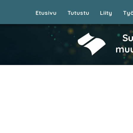
Etusivu
Tutustu
Liity
Ty
Su
muu