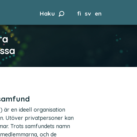
Haku
fi
sv
en
ra
assa
ssamfund
 är en ideell organisation
en. Utöver privatpersoner kan
mar. Trots samfundets namn
nd medlemmarna, och de