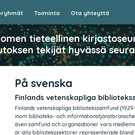
öryhmät
Toiminta
Ota yhteyttä
omen tieteellinen kirjastoseu
toksen tekijät hyvässä seur
På svenska
Finlands vetenskapliga bibliotek
Finlands vetenskapliga bibliotekssamfund (1929-)
inom biblioteks- och informationstjänstbransch
även samfund och organisationer vara medlem
är alla bibliotekssektorer representerade bla