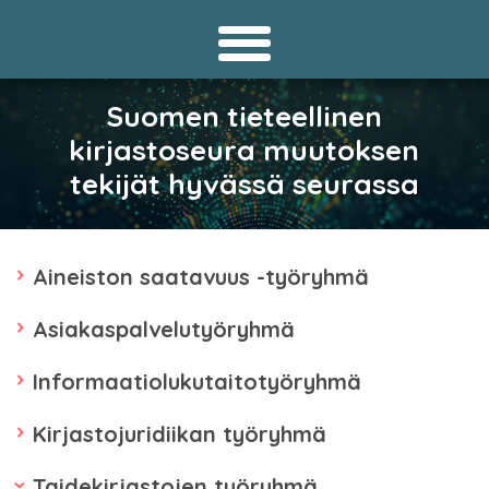
Suomen tieteellinen
kirjastoseura muutoksen
tekijät hyvässä seurassa
Aineiston saatavuus -työryhmä
Asiakaspalvelutyöryhmä
Informaatiolukutaitotyöryhmä
Kirjastojuridiikan työryhmä
Taidekirjastojen työryhmä