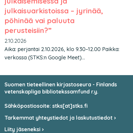
julkaisemisessa ja
julkaisuarkistoissa – jyrinää,
pöhinää vai paluuta
perusteisiin?”
2.10.2026
Aika: perjantai 2.10.2026, klo 9.30–12.00 Paikka:
verkossa (STKS:n Google Meet)…
Suomen tieteellinen kirjastoseura - Finlands
vetenskapliga bibliotekssamfund r.y.
Sähköpostiosoite: stks[at]stks.fi
Tarkemmat yhteystiedot ja laskutustiedot
Liity jäseneksi