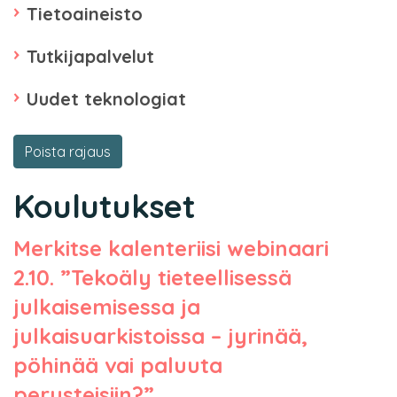
Tietoaineisto
Tutkijapalvelut
Uudet teknologiat
Poista rajaus
Koulutukset
Merkitse kalenteriisi webinaari
2.10. ”Tekoäly tieteellisessä
julkaisemisessa ja
julkaisuarkistoissa – jyrinää,
pöhinää vai paluuta
perusteisiin?”