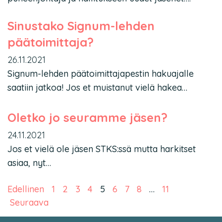
Sinustako Signum-lehden
päätoimittaja?
26.11.2021
Signum-lehden päätoimittajapestin hakuajalle
saatiin jatkoa! Jos et muistanut vielä hakea…
Oletko jo seuramme jäsen?
24.11.2021
Jos et vielä ole jäsen STKS:ssä mutta harkitset
asiaa, nyt…
Artikkelien sivutus
Edellinen
1
2
3
4
5
6
7
8
…
11
Seuraava