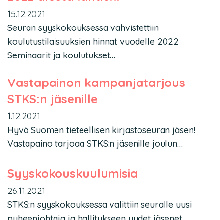
15.12.2021
Seuran syyskokouksessa vahvistettiin
koulutustilaisuuksien hinnat vuodelle 2022
Seminaarit ja koulutukset…
Vastapainon kampanjatarjous
STKS:n jäsenille
1.12.2021
Hyvä Suomen tieteellisen kirjastoseuran jäsen!
Vastapaino tarjoaa STKS:n jäsenille joulun…
Syyskokouskuulumisia
26.11.2021
STKS:n syyskokouksessa valittiin seuralle uusi
puheenjohtaja ja hallitukseen uudet jäsenet….