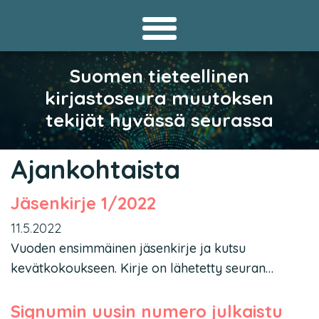
Suomen tieteellinen
kirjastoseura muutoksen
tekijät hyvässä seurassa
Ajankohtaista
Jäsenkirje 1/2022
11.5.2022
Vuoden ensimmäinen jäsenkirje ja kutsu
kevätkokoukseen. Kirje on lähetetty seuran…
Signumin uusin numero julkaistu