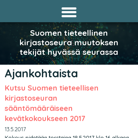
Suomen tieteellinen
kirjastoseura muutoksen
tekijät hyvässä seurassa
Ajankohtaista
Kutsu Suomen tieteellisen
kirjastoseuran
sääntömääräiseen
kevätkokoukseen 2017
13.5.2017
Kokous pidetään torstaina 18.5.2017 klo 16 alkaen