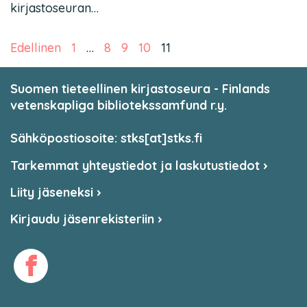
kirjastoseuran…
Artikkelien sivutus
Edellinen
1
…
8
9
10
11
Suomen tieteellinen kirjastoseura - Finlands
vetenskapliga bibliotekssamfund r.y.
Sähköpostiosoite: stks[at]stks.fi
Tarkemmat yhteystiedot ja laskutustiedot
Liity jäseneksi
Kirjaudu jäsenrekisteriin