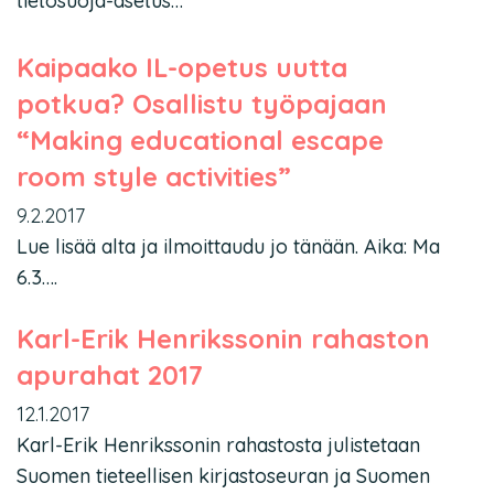
tietosuoja-asetus…
Kaipaako IL-opetus uutta
potkua? Osallistu työpajaan
“Making educational escape
room style activities”
9.2.2017
Lue lisää alta ja ilmoittaudu jo tänään. Aika: Ma
6.3….
Karl-Erik Henrikssonin rahaston
apurahat 2017
12.1.2017
Karl-Erik Henrikssonin rahastosta julistetaan
Suomen tieteellisen kirjastoseuran ja Suomen