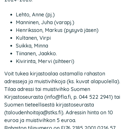
Lehto, Anne (pj.)
Manninen, Juha (varapj.)
Henriksson, Markus (pysyvä jäsen)
Kultanen, Virpi
Suikka, Minna
Tiinanen, Jaakko.
Kivirinta, Mervi (sihteeri)
Voit tukea kirjastoalaa ostamalla rahaston
adresseja ja muistivihkoja (ks. kuvat alapuolella).
Tilaa adressi tai muistivihko Suomen
Kirjastoseurasta (info@fla.fi, p. 044 522 2941) tai
Suomen tieteellisestä kirjastoseurasta
(taloudenhoitaja@stks.fi). Adressin hinta on 10
euroa ja muistivihkon 5 euroa.
Rahaston tilinumero on FI76 2185 2001 0216 57.