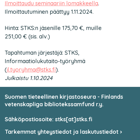
Ilmoittaudu seminaariin lomakkeella
.
Ilmoittautuminen päättyy 1.11.2024.
Hinta: STKS:n jäsenille 175,70 €, muille
251,00 € (sis. alv.)
Tapahtuman järjestäjä: STKS,
Informaatiolukutaito-työryhmä
(
il.tyoryhma@stks.fi
).
Julkaistu 1.10.2024
Suomen tieteellinen kirjastoseura - Finlands
vetenskapliga bibliotekssamfund r.y.
Sähköpostiosoite: stks[at]stks.fi
Tarkemmat yhteystiedot ja laskutustiedot