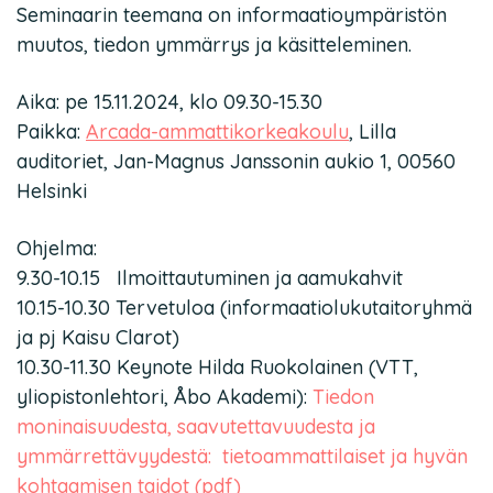
Seminaarin teemana on informaatioympäristön
muutos, tiedon ymmärrys ja käsitteleminen.
Aika: pe 15.11.2024, klo 09.30-15.30
Paikka:
Arcada-ammattikorkeakoulu
, Lilla
auditoriet, Jan-Magnus Janssonin aukio 1, 00560
Helsinki
Ohjelma:
9.30-10.15 Ilmoittautuminen ja aamukahvit
10.15-10.30 Tervetuloa (informaatiolukutaitoryhmä
ja pj Kaisu Clarot)
10.30-11.30 Keynote Hilda Ruokolainen (VTT,
yliopistonlehtori, Åbo Akademi):
Tiedon
moninaisuudesta, saavutettavuudesta ja
ymmärrettävyydestä: tietoammattilaiset ja hyvän
kohtaamisen taidot (pdf)