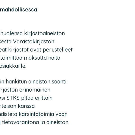
 mahdollisessa
 huolensa kirjastoaineiston
esta Varastokirjaston
eat kirjastot ovat perustelleet
 toimittaa maksutta näitä
asiakkaille.
oin hankitun aineiston saanti
irjaston erinomainen
si STKS pitää erittäin
hteisön kanssa
hdisteta karsintatoimia vaan
 tietovarantona ja aineiston