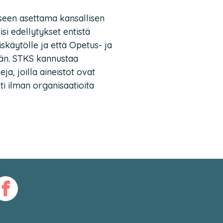
kseen asettama kansallisen
isi edellytykset entistä
käytölle ja että Opetus- ja
lään. STKS kannustaa
a, joilla aineistot ovat
i ilman organisaatioita