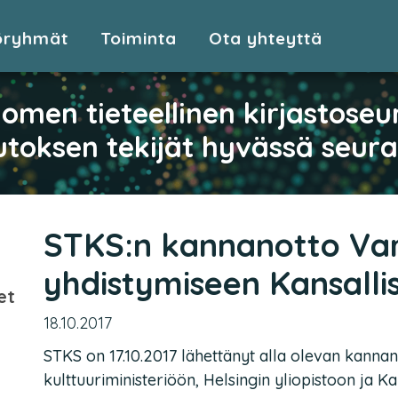
öryhmät
Toiminta
Ota yhteyttä
omen tieteellinen kirjastoseu
toksen tekijät hyvässä seur
STKS:n kannanotto Var
yhdistymiseen Kansalli
et
18.10.2017
STKS on 17.10.2017 lähettänyt alla olevan kanna
kulttuuriministeriöön, Helsingin yliopistoon ja Ka