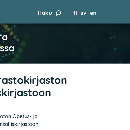
Haku
fi
sv
en
ra
assa
astokirjaston
skirjastoon
noton Opetus- ja
nsalliskirjastoon,