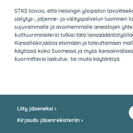
STKS toivoo, että Helsingin yliopiston tavoittee
säilytys-, jäljenne- ja välityspalvelun luominen lo
sujuvammalle ja avoimemmalle aineistojen yhteis
kulttuuriministeriö tutkisi tätä lainsäädäntötyöl
Kansalliskirjastoa etsimään ja toteuttamaan mallej
käytössä koko Suomessa ja myös kansainvälisest
kuormittavia laskutus- tai muita käytäntöjä.
Liity jäseneksi
Kirjaudu jäsenrekisteriin