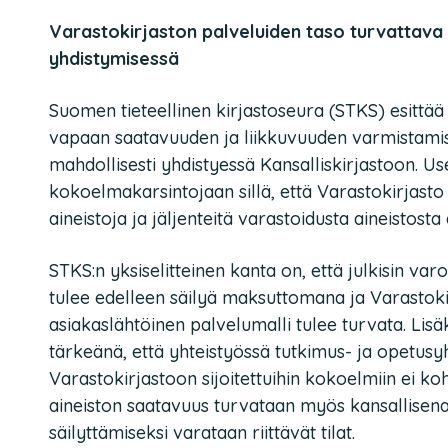
Varastokirjaston palveluiden taso turvattava
yhdistymisessä
Suomen tieteellinen kirjastoseura (STKS) esittää
vapaan saatavuuden ja liikkuvuuden varmistamis
mahdollisesti yhdistyessä Kansalliskirjastoon. Us
kokoelmakarsintojaan sillä, että Varastokirjasto
aineistoja ja jäljenteitä varastoidusta aineistosta 
STKS:n yksiselitteinen kanta on, että julkisin var
tulee edelleen säilyä maksuttomana ja Varastok
asiakaslähtöinen palvelumalli tulee turvata. Lisäk
tärkeänä, että yhteistyössä tutkimus- ja opetusy
Varastokirjastoon sijoitettuihin kokoelmiin ei ko
aineiston saatavuus turvataan myös kansallisena
säilyttämiseksi varataan riittävät tilat.