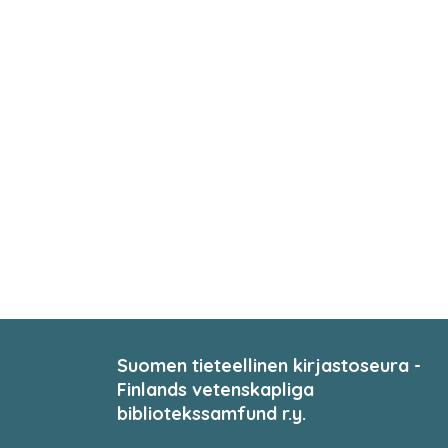
Suomen tieteellinen kirjastoseura -
Finlands vetenskapliga
bibliotekssamfund r.y.