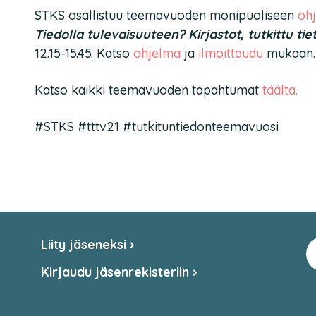
STKS osallistuu teemavuoden monipuoliseen
oh
Tiedolla tulevaisuuteen? Kirjastot, tutkittu ti
12.15-15.45. Katso
ohjelma
ja
ilmoittaudu
mukaan.
Katso kaikki teemavuoden tapahtumat
täältä.
#STKS #tttv21 #tutkituntiedonteemavuosi
Liity jäseneksi
Kirjaudu jäsenrekisteriin