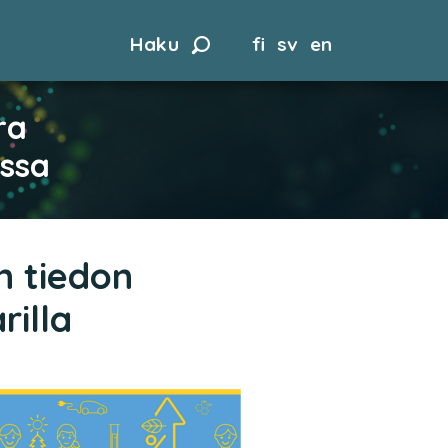
Haku
fi
sv
en
ra
assa
n tiedon
illa