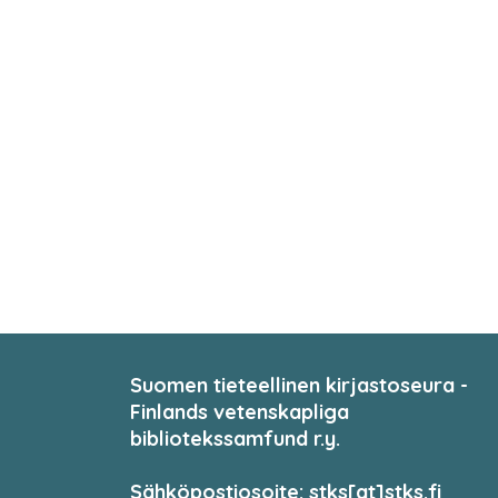
Suomen tieteellinen kirjastoseura -
Finlands vetenskapliga
bibliotekssamfund r.y.
Sähköpostiosoite: stks[at]stks.fi