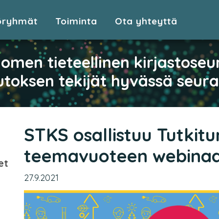
öryhmät
Toiminta
Ota yhteyttä
omen tieteellinen kirjastoseu
toksen tekijät hyvässä seur
STKS osallistuu Tutkitu
teemavuoteen webinaar
et
27.9.2021