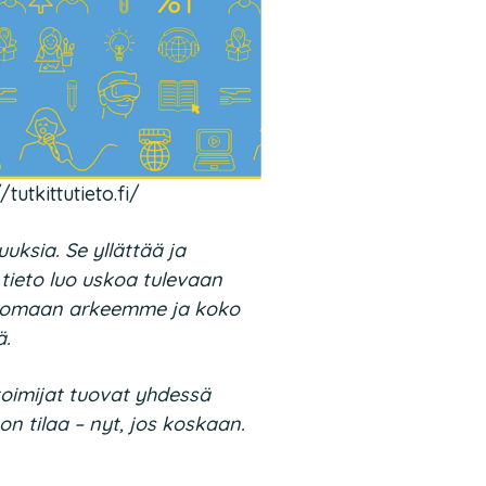
tutkittutieto.fi/
uksia. Se yllättää ja
 tieto luo uskoa tulevaan
n omaan arkeemme ja koko
ä.
oimijat tuovat yhdessä
e on tilaa – nyt, jos koskaan.