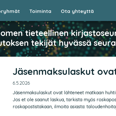
öryhmät
Toiminta
Ota yhteyttä
omen tieteellinen kirjastoseu
toksen tekijät hyvässä seur
Jäsenmaksulaskut ovat
6.5.2026
Jäsenmaksulaskut ovat lähteneet matkaan huhtik
Jos et ole saanut laskua, tarkista myös roskapost
roskapostistakaan, ilmoita asiasta: taloudenhoitaj