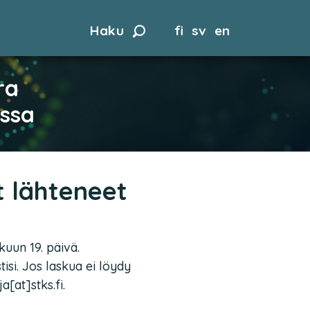
Haku
fi
sv
en
ra
assa
 lähteneet
uun 19. päivä.
isi. Jos laskua ei löydy
a[at]stks.fi.