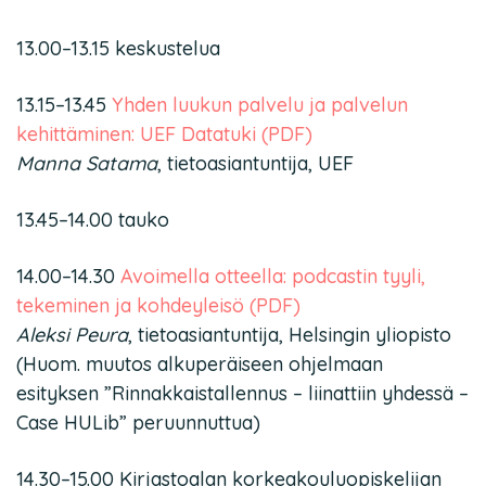
13.00–13.15 keskustelua
13.15–13.45
Yhden luukun palvelu ja palvelun
kehittäminen: UEF Datatuki (PDF)
Manna Satama
, tietoasiantuntija, UEF
13.45–14.00 tauko
14.00–14.30
Avoimella otteella: podcastin tyyli,
tekeminen ja kohdeyleisö (PDF)
Aleksi Peura
, tietoasiantuntija, Helsingin yliopisto
(Huom. muutos alkuperäiseen ohjelmaan
esityksen ”Rinnakkaistallennus – liinattiin yhdessä –
Case HULib” peruunnuttua)
14.30–15.00 Kirjastoalan korkeakouluopiskelijan