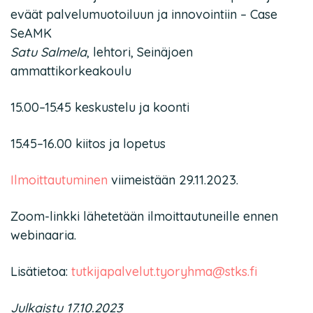
eväät palvelumuotoiluun ja innovointiin – Case
SeAMK
Satu Salmela
, lehtori, Seinäjoen
ammattikorkeakoulu
15.00–15.45 keskustelu ja koonti
15.45–16.00 kiitos ja lopetus
Ilmoittautuminen
viimeistään 29.11.2023.
Zoom-linkki lähetetään ilmoittautuneille ennen
webinaaria.
Lisätietoa:
tutkijapalvelut.tyoryhma@stks.fi
Julkaistu 17.10.2023