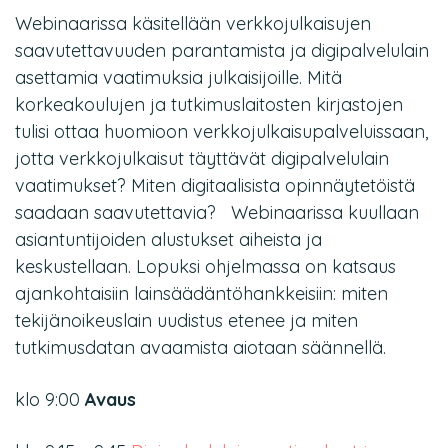
Webinaarissa käsitellään verkkojulkaisujen
saavutettavuuden parantamista ja digipalvelulain
asettamia vaatimuksia julkaisijoille. Mitä
korkeakoulujen ja tutkimuslaitosten kirjastojen
tulisi ottaa huomioon verkkojulkaisupalveluissaan,
jotta verkkojulkaisut täyttävät digipalvelulain
vaatimukset? Miten digitaalisista opinnäytetöistä
saadaan saavutettavia? Webinaarissa kuullaan
asiantuntijoiden alustukset aiheista ja
keskustellaan. Lopuksi ohjelmassa on katsaus
ajankohtaisiin lainsäädäntöhankkeisiin: miten
tekijänoikeuslain uudistus etenee ja miten
tutkimusdatan avaamista aiotaan säännellä.
klo 9:00
Avaus