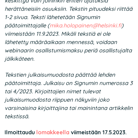
keskittyä vain joihinkin eniten ajatuksia
herättäneisiin osuuksiin. Tekstin pituudeksi riittää
1-2 sivua. Teksti lähetetään Signumin
päätoimittajalle (
mika.holopainen@helsinki.fi
)
viimeistään 11.9.2023. Mikäli tekstiä ei ole
lähetetty määräaikaan mennessä, voidaan
webinaarin osallistumismaksu periä osallistujalta
jälkikäteen.
Tekstien julkaisumuodosta päättää lehden
päätoimittaja. Julkaisu on Signumin numerossa 3
tai 4/2023. Kirjoittajien nimet tulevat
julkaisumuodosta riippuen näkyviin joko
varsinaisina kirjoittajina tai mainintana artikkelin
tekstissä.
Ilmoittaudu
lomakkeella
viimeistään 17.5.2023.