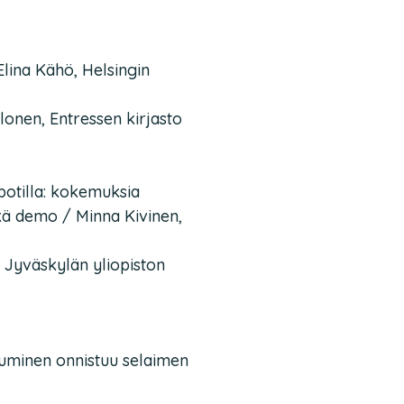
Elina Kähö, Helsingin
onen, Entressen kirjasto
otilla: kokemuksia
kä demo / Minna Kivinen,
 Jyväskylän yliopiston
tuminen onnistuu selaimen