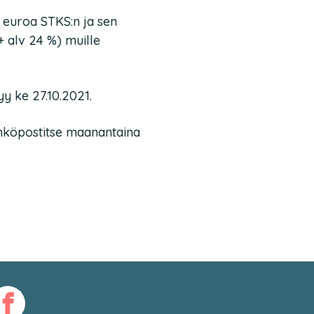
0 euroa STKS:n ja sen
+ alv 24 %) muille
yy ke 27.10.2021.
sähköpostitse maanantaina