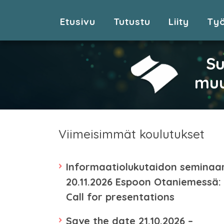
Etusivu
Tutustu
Liity
Ty
Su
muu
Viimeisimmät koulutukset
Informaatiolukutaidon seminaar
20.11.2026 Espoon Otaniemessä:
Call for presentations
Save the date 21.10.2026 –