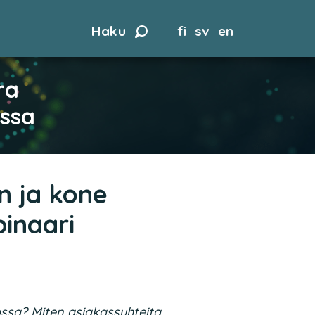
Haku
fi
sv
en
ra
assa
n ja kone
binaari
ossa? Miten asiakassuhteita