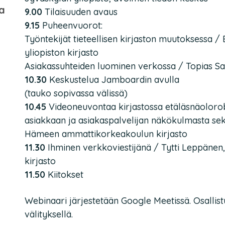
a
9.00
Tilaisuuden avaus
9.15
Puheenvuorot:
Työntekijät tieteellisen kirjaston muutoksessa / 
yliopiston kirjasto
Asiakassuhteiden luominen verkossa / Topias Sal
10.30
Keskustelua Jamboardin avulla
(tauko sopivassa välissä)
10.45
Videoneuvontaa kirjastossa etäläsnäolorob
asiakkaan ja asiakaspalvelijan näkökulmasta se
Hämeen ammattikorkeakoulun kirjasto
11.30
Ihminen verkkoviestijänä / Tytti Leppänen,
kirjasto
11.50
Kiitokset
Webinaari järjestetään Google Meetissä. Osallis
välityksellä.