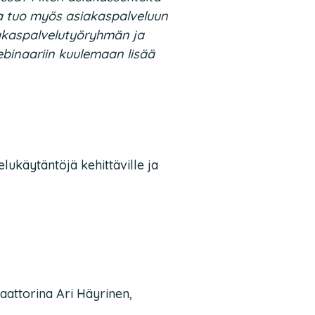
ia tuo myös asiakaspalveluun
siakaspalvelutyöryhmän ja
binaariin kuulemaan lisää
lukäytäntöjä kehittäville ja
aattorina Ari Häyrinen,