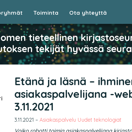
öryhmät
Toiminta
Ota yhteyttä
omen tieteellinen kirjastoseu
toksen tekijät hyvässä seur
Etänä ja läsnä – ihmine
asiakaspalvelijana -we
i
3.11.2021
3.11.2021
–
Asiakaspalvelu
Uudet teknologiat
Voiko robotti toimia asiakaspalvelijana kirjast