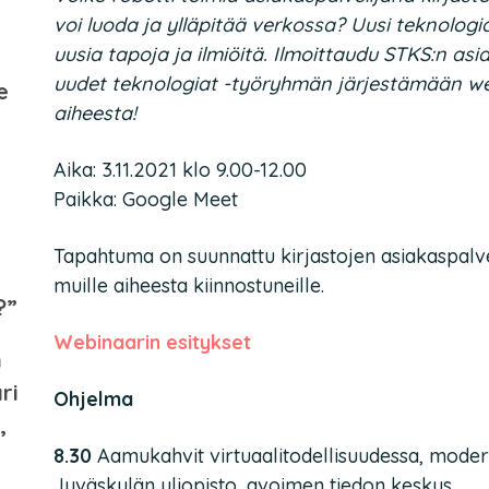
voi luoda ja ylläpitää verkossa? Uusi teknolog
uusia tapoja ja ilmiöitä. Ilmoittaudu STKS:n a
uudet teknologiat -työryhmän järjestämään we
e
aiheesta!
Aika: 3.11.2021 klo 9.00-12.00
Paikka: Google Meet
Tapahtuma on suunnattu kirjastojen asiakaspalve
muille aiheesta kiinnostuneille.
?”
Webinaarin esitykset
n
ri
Ohjelma
,
8.30
Aamukahvit virtuaalitodellisuudessa, moder
Jyväskylän yliopisto, avoimen tiedon keskus