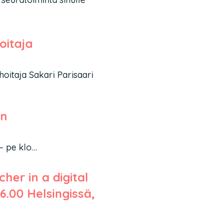
oitaja
hoitaja Sakari Parisaari
in
 – pe klo…
her in a digital
16.00 Helsingissä,