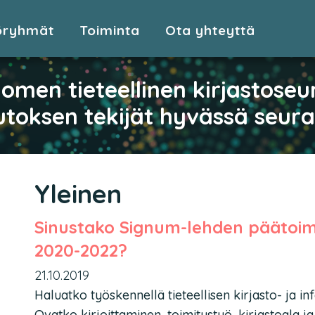
öryhmät
Toiminta
Ota yhteyttä
omen tieteellinen kirjastoseu
toksen tekijät hyvässä seur
Yleinen
Sinustako Signum-lehden päätoimi
2020-2022?
21.10.2019
Haluatko työskennellä tieteellisen kirjasto- ja 
Ovatko kirjoittaminen, toimitustyö, kirjastoala ja