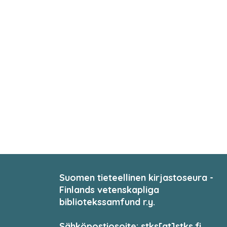
Suomen tieteellinen kirjastoseura -
Finlands vetenskapliga
bibliotekssamfund r.y.
Sähköpostiosoite: stks[at]stks.fi