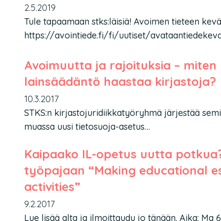
2.5.2019
Tule tapaamaan stks:läisiä! Avoimen tieteen kev
https://avointiede.fi/fi/uutiset/avataantiedekeva
Avoimuutta ja rajoituksia – miten
lainsäädäntö haastaa kirjastoja?
10.3.2017
STKS:n kirjastojuridiikkatyöryhmä järjestää semi
muassa uusi tietosuoja-asetus…
Kaipaako IL-opetus uutta potkua?
työpajaan “Making educational e
activities”
9.2.2017
Lue lisää alta ja ilmoittaudu jo tänään. Aika: Ma 6