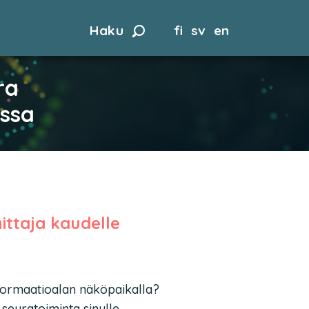
Haku
fi
sv
en
ra
assa
ttaja kaudelle
informaatioalan näköpaikalla?
 seuratoiminta sinulle