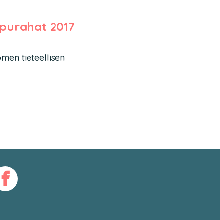
apurahat 2017
omen tieteellisen