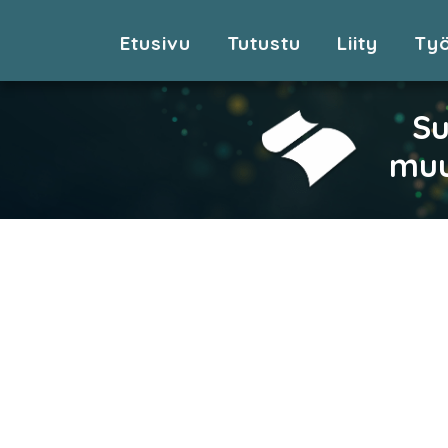
Etusivu
Tutustu
Liity
Ty
Su
muu