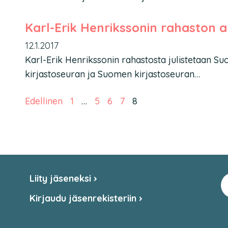
Karl-Erik Henrikssonin rahaston 
12.1.2017
Karl-Erik Henrikssonin rahastosta julistetaan Su
kirjastoseuran ja Suomen kirjastoseuran…
Artikkelien sivutus
Edellinen
1
…
5
6
7
8
Liity jäseneksi
Kirjaudu jäsenrekisteriin