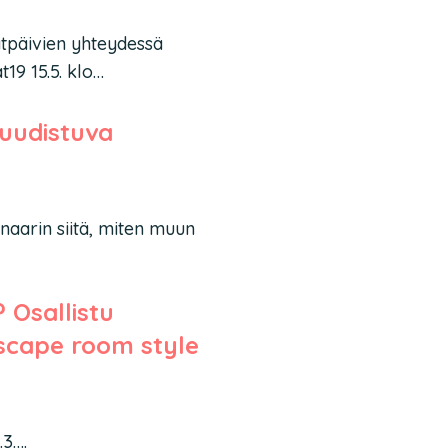
ätpäivien yhteydessä
t19 15.5. klo…
 uudistuva
naarin siitä, miten muun
 Osallistu
scape room style
.3….