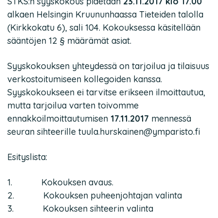
STKS:n syyskokous pidetään
23.11.2017 klo 17.00
alkaen Helsingin Kruununhaassa Tieteiden talolla
(Kirkkokatu 6), sali 104. Kokouksessa käsitellään
sääntöjen 12 § määrämät asiat.
Syyskokouksen yhteydessä on tarjoilua ja tilaisuus
verkostoitumiseen kollegoiden kanssa.
Syyskokoukseen ei tarvitse erikseen ilmoittautua,
mutta tarjoilua varten toivomme
ennakkoilmoittautumisen
17.11.2017
mennessä
seuran sihteerille tuula.hurskainen@ymparisto.fi
Esityslista:
1. Kokouksen avaus.
2. Kokouksen puheenjohtajan valinta
3. Kokouksen sihteerin valinta