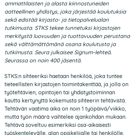
ammattilaisten ja alasta kiinnostuneiden
aatteellinen yhdistys, joka järjestää koulutuksia
sekä edistää kirjasto- ja tietopalvelualan
tutkimusta. STKS tekee tunnetuksi kirjastojen
merkitystä luovuuden ja tuottavuuden perustana
sekä välttämättömänä osana koulutusta ja
tutkimusta. Seura julkaisee Signum-lehteä.
Seurassa on noin 400 jäsentä.
STKS:n sihteeriksi haetaan henkilöä, joka tuntee
tieteellisten kirjastojen toimintakenttää, ja jolla on
työtehtävien, opintojen tai yhdistystoiminnan
kautta kertynyttä kokemusta sihteerin tehtävistä.
Tehtävän vaatima aika on noin 1 työpäivä/viikko,
mutta työn määrä vaihtelee ajankohdan mukaan.
Tehtävä soveltuu esimerkiksi osa-aikaisesti
työskentelevälle, alan opiskelijalle tai henkilölle,