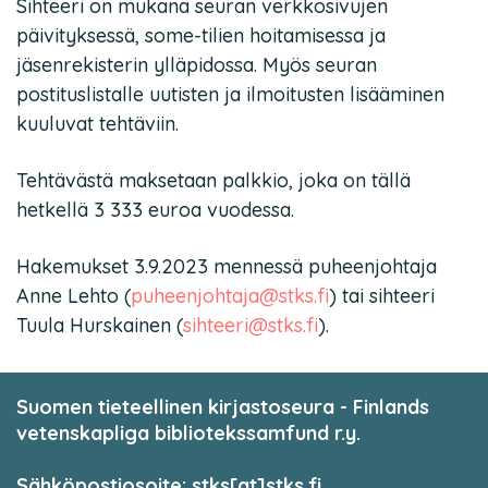
Sihteeri on mukana seuran verkkosivujen
päivityksessä, some-tilien hoitamisessa ja
jäsenrekisterin ylläpidossa. Myös seuran
postituslistalle uutisten ja ilmoitusten lisääminen
kuuluvat tehtäviin.
Tehtävästä maksetaan palkkio, joka on tällä
hetkellä 3 333 euroa vuodessa.
Hakemukset 3.9.2023 mennessä puheenjohtaja
Anne Lehto (
puheenjohtaja@stks.fi
) tai sihteeri
Tuula Hurskainen (
sihteeri@stks.fi
).
Suomen tieteellinen kirjastoseura - Finlands
vetenskapliga bibliotekssamfund r.y.
Sähköpostiosoite: stks[at]stks.fi