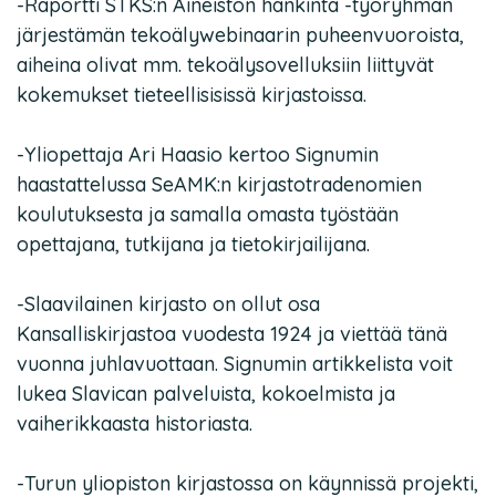
-Raportti STKS:n Aineiston hankinta -työryhmän
järjestämän tekoälywebinaarin puheenvuoroista,
aiheina olivat mm. tekoälysovelluksiin liittyvät
kokemukset tieteellisisissä kirjastoissa.
-Yliopettaja Ari Haasio kertoo Signumin
haastattelussa SeAMK:n kirjastotradenomien
koulutuksesta ja samalla omasta työstään
opettajana, tutkijana ja tietokirjailijana.
-Slaavilainen kirjasto on ollut osa
Kansalliskirjastoa vuodesta 1924 ja viettää tänä
vuonna juhlavuottaan. Signumin artikkelista voit
lukea Slavican palveluista, kokoelmista ja
vaiherikkaasta historiasta.
-Turun yliopiston kirjastossa on käynnissä projekti,