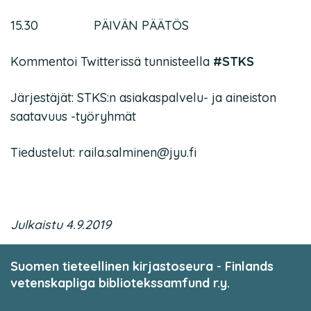
15.30 PÄIVÄN PÄÄTÖS
Kommentoi Twitterissä tunnisteella
#STKS
Järjestäjät: STKS:n asiakaspalvelu- ja aineiston
saatavuus -työryhmät
Tiedustelut: raila.salminen@jyu.fi
Julkaistu 4.9.2019
Suomen tieteellinen kirjastoseura - Finlands
vetenskapliga bibliotekssamfund r.y.