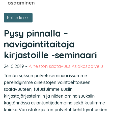
osaaminen
Katso kaikki
Pysy pinnalla –
navigointitaitoja
kirjastoille -seminaari
24.10.2019
–
Aineiston saatavuus
Asiakaspalvelu
Tämän syksyn palveluseminaarissamme
perehdyimme aineistojen vaihtoehtoiseen
saatavuuteen, tutustuimme uusiin
kirjastojärjestelmiin ja niiden ominaisuuksiin
käytännössä asiantuntijademoina sekä kuulimme
kuinka Varastokirjaston palvelut kehittyvät uuden