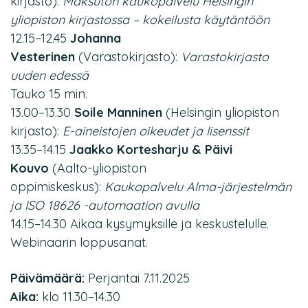
kirjasto):
Maksuton kaukopalvelu Helsingin
yliopiston kirjastossa – kokeilusta käytäntöön
12.15–12.45
Johanna
Vesterinen
(Varastokirjasto):
Varastokirjasto
uuden edessä
Tauko 15 min.
13.00–13.30
Soile Manninen
(Helsingin yliopiston
kirjasto):
E-aineistojen oikeudet ja lisenssit
13.35–14.15
Jaakko Kortesharju & Päivi
Kouvo
(Aalto-yliopiston
oppimiskeskus):
Kaukopalvelu Alma-järjestelmän
ja ISO 18626 -automaation avulla
14.15–14.30 Aikaa kysymyksille ja keskustelulle.
Webinaarin loppusanat.
Päivämäärä:
Perjantai 7.11.2025
Aika:
klo 11.30–14.30