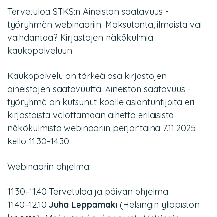
Tervetuloa STKS:n Aineiston saatavuus -
työryhmän webinaariin: Maksutonta, ilmaista vai
vaihdantaa? Kirjastojen näkökulmia
kaukopalveluun.
Kaukopalvelu on tärkeä osa kirjastojen
aineistojen saatavuutta. Aineiston saatavuus -
työryhmä on kutsunut koolle asiantuntijoita eri
kirjastoista valottamaan aihetta erilaisista
näkökulmista webinaariin perjantaina 7.11.2025
kello 11.30–14.30.
Webinaarin ohjelma:
11.30–11.40 Tervetuloa ja päivän ohjelma
11.40–12.10
Juha Leppämäki
(Helsingin yliopiston