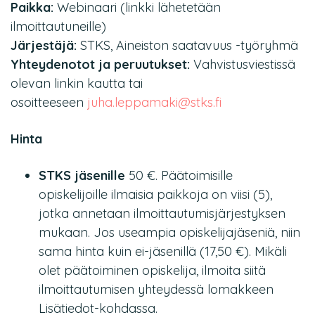
Paikka:
Webinaari (linkki lähetetään
ilmoittautuneille)
Järjestäjä:
STKS, Aineiston saatavuus -työryhmä
Yhteydenotot ja peruutukset:
Vahvistusviestissä
olevan linkin kautta tai
osoitteeseen
juha.leppamaki@stks.fi
Hinta
STKS jäsenille
50 €. Päätoimisille
opiskelijoille ilmaisia paikkoja on viisi (5),
jotka annetaan ilmoittautumisjärjestyksen
mukaan. Jos useampia opiskelijajäseniä, niin
sama hinta kuin ei-jäsenillä (17,50 €). Mikäli
olet päätoiminen opiskelija, ilmoita siitä
ilmoittautumisen yhteydessä lomakkeen
Lisätiedot-kohdassa.