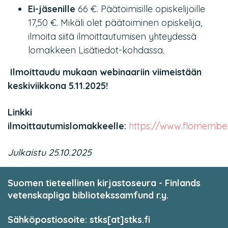
Ei-jäsenille
66 €. Päätoimisille opiskelijoille
17,50 €. Mikäli olet päätoiminen opiskelija,
ilmoita siitä ilmoittautumisen yhteydessä
lomakkeen Lisätiedot-kohdassa.
Ilmoittaudu mukaan webinaariin viimeistään
keskiviikkona 5.11.2025!
Linkki
ilmoittautumislomakkeelle:
https://www.flomember
Julkaistu 25.10.2025
Suomen tieteellinen kirjastoseura - Finlands
vetenskapliga bibliotekssamfund r.y.
Sähköpostiosoite: stks[at]stks.fi