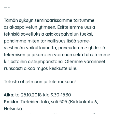
—–
Tämän syksyn seminaarissamme tartumme
asiakaspalvelun ytimeen. Esittelemme uusia
teknisiä sovelluksia asiakaspalvelun tueksi,
pohdimme miten tarinallisuus lisää some-
viestinnän vaikuttavuutta, paneudumme yhdessä
tekemisen ja jakamisen voimaan sekä tutustuimme
kirjastoihin aistiympäristönä. Olemme varanneet
runsaasti aikaa myös keskustelulle.
Tutustu ohjelmaan ja tule mukaan!
Aika
: to 25.10.2018 klo 9.30-15.30
Paikka
: Tieteiden talo, sali 505 (Kirkkokatu 6,
Helsinki)